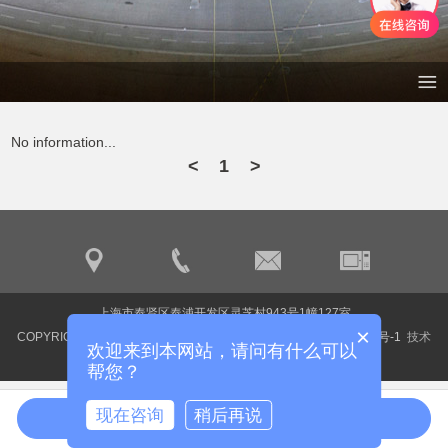
No information...
<
1
>
上海市奉贤区奉浦开发区灵芝村943号1幢127室
×
COPYRIGHT ©2018 上海海费控制设备有限公司
沪ICP备20015502号-1
技术
欢迎来到本网站，请问有什么可以
支持：明企科技
帮您？
现在咨询
稍后再说
在线咨询